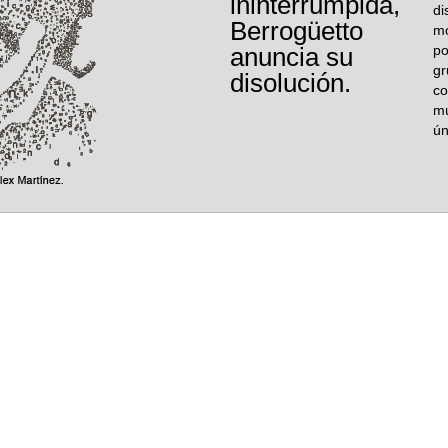
ininterrumpida,
di
Berrogüetto
mo
anuncia su
po
gr
disolución.
co
mú
ún