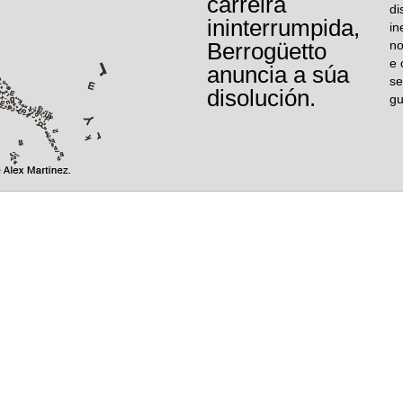
carreira
di
ininterrumpida,
in
Berrogüetto
no
e 
anuncia a súa
se
disolución.
gu